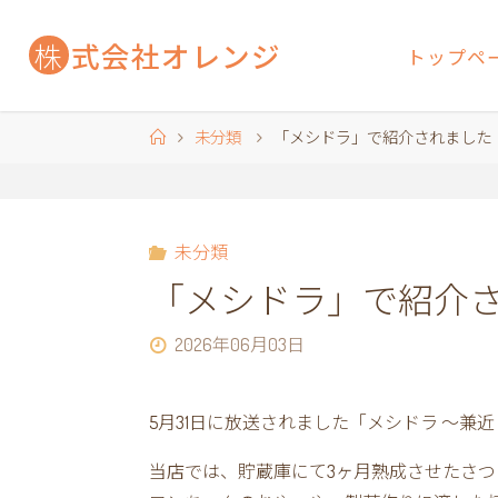
コ
ン
株
式
会
社
オ
レ
ン
ジ
トップペ
テ
ン
ホ
未分類
「メシドラ」で紹介されました（
ツ
ー
へ
ム
ス
キ
未分類
ッ
「メシドラ」で紹介さ
プ
2026年06月03日
5月31日に放送されました「メシドラ ～
当店では、貯蔵庫にて3ヶ月熟成させたさ