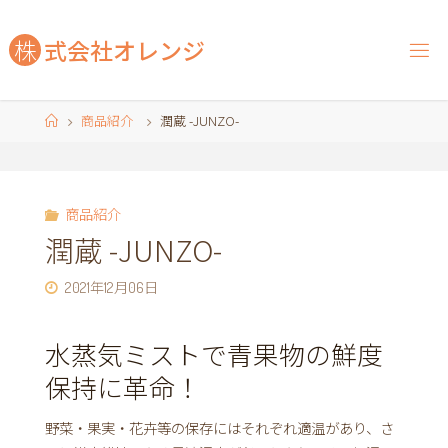
コ
ン
株
式
会
社
オ
レ
ン
ジ
テ
ン
ツ
ホ
商品紹介
潤蔵 -JUNZO-
へ
ー
ス
ム
キ
ッ
商品紹介
プ
潤蔵 -JUNZO-
2021年12月06日
水蒸気ミストで青果物の鮮度
保持に革命！
野菜・果実・花卉等の保存にはそれぞれ適温があり、さ