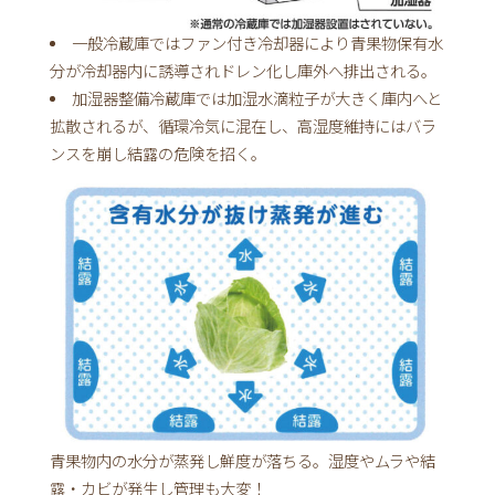
一般冷蔵庫ではファン付き冷却器により青果物保有水
分が冷却器内に誘導されドレン化し庫外へ排出される。
加湿器整備冷蔵庫では加湿水滴粒子が大きく庫内へと
拡散されるが、循環冷気に混在し、高湿度維持にはバラ
ンスを崩し結露の危険を招く。
青果物内の水分が蒸発し鮮度が落ちる。湿度やムラや結
露・カビが発生し管理も大変！